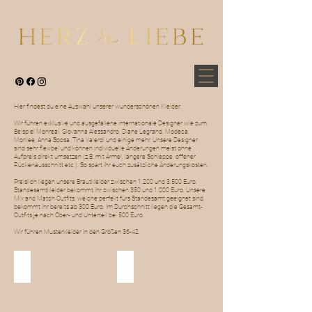
Hier findest du eine Auswahl unserer wunderschönen Kleider.
Wir führen exklusive und ausgefallene internationale Designer wie zum
Beispiel Monreal, Giovanna Alessandro, Diane Legrand, Modeca,
Morilee, Anna Sposa, Tina Valerdi und einige mehr. Unsere Designer
sind sehr flexibel und können individuelle Änderungen meist ohne
Aufpreis direkt umsetzen (z.B. mit Ärmel, längere Schleppe, offener
Rückenausschnitt etc.). So spart ihr euch zusätzliche Änderungskosten.
Preislich liegen unsere Brautkleider zwischen 1.200 und 3.500 Euro.
Standesamtkleider bekommt ihr zwischen 350 und 1.000 Euro. Unsere
Mix and Match Outfits, welche perfekt fürs Standesamt geeignet sind,
bekommt ihr bereits ab 300 Euro. Im Durchschnitt liegen die Gesamt-
Outfits je nach Ober- und Unterteil bei 500 Euro.
Wir führen Musterkleider in den Größen 36-42.
Brautkleider
Standesamt