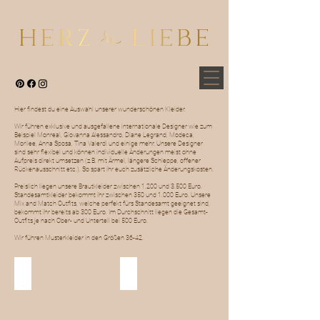
Hier findest du eine Auswahl unserer wunderschönen Kleider.
Wir führen exklusive und ausgefallene internationale Designer wie zum
Beispiel Monreal, Giovanna Alessandro, Diane Legrand, Modeca,
Morilee, Anna Sposa, Tina Valerdi und einige mehr. Unsere Designer
sind sehr flexibel und können individuelle Änderungen meist ohne
Aufpreis direkt umsetzen (z.B. mit Ärmel, längere Schleppe, offener
Rückenausschnitt etc.). So spart ihr euch zusätzliche Änderungskosten.
Preislich liegen unsere Brautkleider zwischen 1.200 und 3.500 Euro.
Standesamtkleider bekommt ihr zwischen 350 und 1.000 Euro. Unsere
Mix and Match Outfits, welche perfekt fürs Standesamt geeignet sind,
bekommt ihr bereits ab 300 Euro. Im Durchschnitt liegen die Gesamt-
Outfits je nach Ober- und Unterteil bei 500 Euro.
Wir führen Musterkleider in den Größen 36-42.
Brautkleider
Standesamt