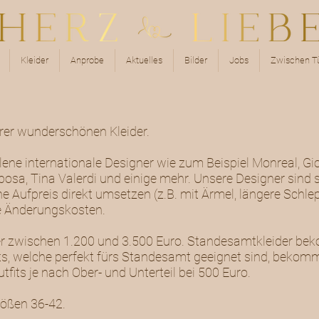
Kleider
Anprobe
Aktuelles
Bilder
Jobs
Zwischen Tü
erer wunderschönen Kleider.
lene internationale Designer wie zum Beispiel Monreal, G
osa, Tina Valerdi und einige mehr. Unsere Designer sind s
e Aufpreis direkt umsetzen (z.B. mit Ärmel, längere Schl
che Änderungskosten.
ider zwischen 1.200 und 3.500 Euro. Standesamtkleider b
s, welche perfekt fürs Standesamt geeignet sind, bekommt
fits je nach Ober- und Unterteil bei 500 Euro.
rößen 36-42.