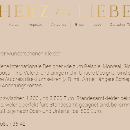
Kleider
Anprobe
Aktuelles
Bilder
Jobs
Zwischen Tü
erer wunderschönen Kleider.
lene internationale Designer wie zum Beispiel Monreal, G
osa, Tina Valerdi und einige mehr. Unsere Designer sind s
e Aufpreis direkt umsetzen (z.B. mit Ärmel, längere Schl
che Änderungskosten.
ider zwischen 1.200 und 3.500 Euro. Standesamtkleider b
s, welche perfekt fürs Standesamt geeignet sind, bekommt
fits je nach Ober- und Unterteil bei 500 Euro.
rößen 36-42.