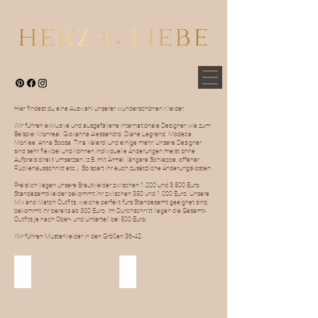
Hier findest du eine Auswahl unserer wunderschönen Kleider.
Wir führen exklusive und ausgefallene internationale Designer wie zum
Beispiel Monreal, Giovanna Alessandro, Diane Legrand, Modeca,
Morilee, Anna Sposa, Tina Valerdi und einige mehr. Unsere Designer
sind sehr flexibel und können individuelle Änderungen meist ohne
Aufpreis direkt umsetzen (z.B. mit Ärmel, längere Schleppe, offener
Rückenausschnitt etc.). So spart ihr euch zusätzliche Änderungskosten.
Preislich liegen unsere Brautkleider zwischen 1.200 und 3.500 Euro.
Standesamtkleider bekommt ihr zwischen 350 und 1.000 Euro. Unsere
Mix and Match Outfits, welche perfekt fürs Standesamt geeignet sind,
bekommt ihr bereits ab 300 Euro. Im Durchschnitt liegen die Gesamt-
Outfits je nach Ober- und Unterteil bei 500 Euro.
Wir führen Musterkleider in den Größen 36-42.
Brautkleider
Standesamt