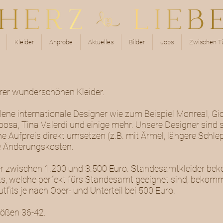
Kleider
Anprobe
Aktuelles
Bilder
Jobs
Zwischen Tü
erer wunderschönen Kleider.
lene internationale Designer wie zum Beispiel Monreal, G
osa, Tina Valerdi und einige mehr. Unsere Designer sind s
e Aufpreis direkt umsetzen (z.B. mit Ärmel, längere Schl
che Änderungskosten.
ider zwischen 1.200 und 3.500 Euro. Standesamtkleider b
s, welche perfekt fürs Standesamt geeignet sind, bekommt
fits je nach Ober- und Unterteil bei 500 Euro.
rößen 36-42.