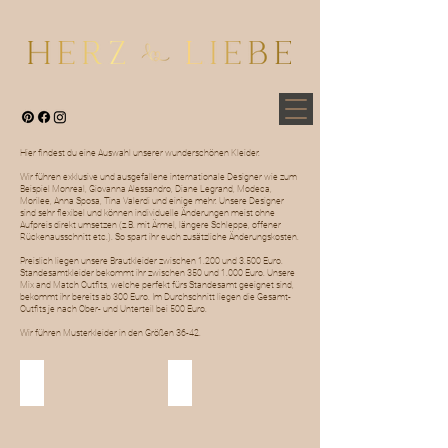
Hier findest du eine Auswahl unserer wunderschönen Kleider.
Wir führen exklusive und ausgefallene internationale Designer wie zum
Beispiel Monreal, Giovanna Alessandro, Diane Legrand, Modeca,
Morilee, Anna Sposa, Tina Valerdi und einige mehr. Unsere Designer
sind sehr flexibel und können individuelle Änderungen meist ohne
Aufpreis direkt umsetzen (z.B. mit Ärmel, längere Schleppe, offener
Rückenausschnitt etc.). So spart ihr euch zusätzliche Änderungskosten.
Preislich liegen unsere Brautkleider zwischen 1.200 und 3.500 Euro.
Standesamtkleider bekommt ihr zwischen 350 und 1.000 Euro. Unsere
Mix and Match Outfits, welche perfekt fürs Standesamt geeignet sind,
bekommt ihr bereits ab 300 Euro. Im Durchschnitt liegen die Gesamt-
Outfits je nach Ober- und Unterteil bei 500 Euro.
Wir führen Musterkleider in den Größen 36-42.
Brautkleider
Standesamt