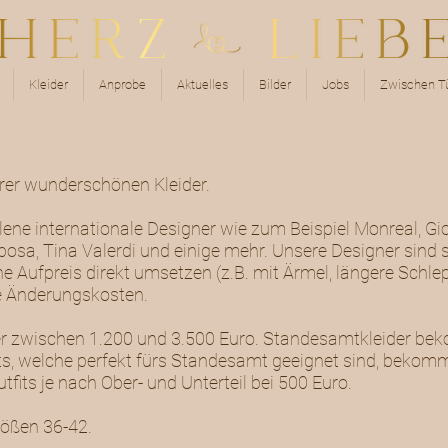
Kleider
Anprobe
Aktuelles
Bilder
Jobs
Zwischen Tü
erer wunderschönen Kleider.
lene internationale Designer wie zum Beispiel Monreal, G
osa, Tina Valerdi und einige mehr. Unsere Designer sind s
e Aufpreis direkt umsetzen (z.B. mit Ärmel, längere Schl
che Änderungskosten.
ider zwischen 1.200 und 3.500 Euro. Standesamtkleider b
s, welche perfekt fürs Standesamt geeignet sind, bekommt
fits je nach Ober- und Unterteil bei 500 Euro.
rößen 36-42.