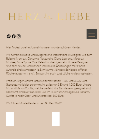
Hier findest du eine Auswahl unserer wunderschönen Kleider.
Wir führen exklusive und ausgefallene internationale Designer wie zum
Beispiel Monreal, Giovanna Alessandro, Diane Legrand, Modeca,
Morilee, Anna Sposa, Tina Valerdi und einige mehr. Unsere Designer
sind sehr flexibel und können individuelle Änderungen meist ohne
Aufpreis direkt umsetzen (z.B. mit Ärmel, längere Schleppe, offener
Rückenausschnitt etc.). So spart ihr euch zusätzliche Änderungskosten.
Preislich liegen unsere Brautkleider zwischen 1.200 und 3.500 Euro.
Standesamtkleider bekommt ihr zwischen 350 und 1.000 Euro. Unsere
Mix and Match Outfits, welche perfekt fürs Standesamt geeignet sind,
bekommt ihr bereits ab 300 Euro. Im Durchschnitt liegen die Gesamt-
Outfits je nach Ober- und Unterteil bei 500 Euro.
Wir führen Musterkleider in den Größen 36-42.
Brautkleider
Standesamt