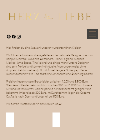
Hier findest du eine Auswahl unserer wunderschönen Kleider.
Wir führen exklusive und ausgefallene internationale Designer wie zum
Beispiel Monreal, Giovanna Alessandro, Diane Legrand, Modeca,
Morilee, Anna Sposa, Tina Valerdi und einige mehr. Unsere Designer
sind sehr flexibel und können individuelle Änderungen meist ohne
Aufpreis direkt umsetzen (z.B. mit Ärmel, längere Schleppe, offener
Rückenausschnitt etc.). So spart ihr euch zusätzliche Änderungskosten.
Preislich liegen unsere Brautkleider zwischen 1.200 und 3.500 Euro.
Standesamtkleider bekommt ihr zwischen 350 und 1.000 Euro. Unsere
Mix and Match Outfits, welche perfekt fürs Standesamt geeignet sind,
bekommt ihr bereits ab 300 Euro. Im Durchschnitt liegen die Gesamt-
Outfits je nach Ober- und Unterteil bei 500 Euro.
Wir führen Musterkleider in den Größen 36-42.
Brautkleider
Standesamt