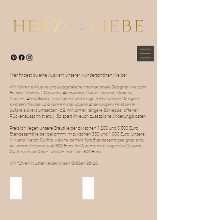
Hier findest du eine Auswahl unserer wunderschönen Kleider.
Wir führen exklusive und ausgefallene internationale Designer wie zum
Beispiel Monreal, Giovanna Alessandro, Diane Legrand, Modeca,
Morilee, Anna Sposa, Tina Valerdi und einige mehr. Unsere Designer
sind sehr flexibel und können individuelle Änderungen meist ohne
Aufpreis direkt umsetzen (z.B. mit Ärmel, längere Schleppe, offener
Rückenausschnitt etc.). So spart ihr euch zusätzliche Änderungskosten.
Preislich liegen unsere Brautkleider zwischen 1.200 und 3.500 Euro.
Standesamtkleider bekommt ihr zwischen 350 und 1.000 Euro. Unsere
Mix and Match Outfits, welche perfekt fürs Standesamt geeignet sind,
bekommt ihr bereits ab 300 Euro. Im Durchschnitt liegen die Gesamt-
Outfits je nach Ober- und Unterteil bei 500 Euro.
Wir führen Musterkleider in den Größen 36-42.
Brautkleider
Standesamt