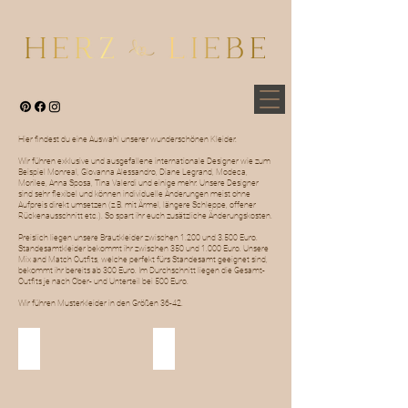
Hier findest du eine Auswahl unserer wunderschönen Kleider.
Wir führen exklusive und ausgefallene internationale Designer wie zum
Beispiel Monreal, Giovanna Alessandro, Diane Legrand, Modeca,
Morilee, Anna Sposa, Tina Valerdi und einige mehr. Unsere Designer
sind sehr flexibel und können individuelle Änderungen meist ohne
Aufpreis direkt umsetzen (z.B. mit Ärmel, längere Schleppe, offener
Rückenausschnitt etc.). So spart ihr euch zusätzliche Änderungskosten.
Preislich liegen unsere Brautkleider zwischen 1.200 und 3.500 Euro.
Standesamtkleider bekommt ihr zwischen 350 und 1.000 Euro. Unsere
Mix and Match Outfits, welche perfekt fürs Standesamt geeignet sind,
bekommt ihr bereits ab 300 Euro. Im Durchschnitt liegen die Gesamt-
Outfits je nach Ober- und Unterteil bei 500 Euro.
Wir führen Musterkleider in den Größen 36-42.
Brautkleider
Standesamt