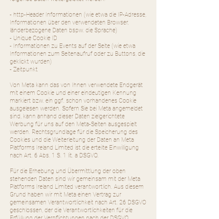
- http-Header Informationen (wie etwa die IP-Adresse,
Informationen über den verwendeten Browser,
länderbezogene Daten bspw. die Sprache)
- Unique Cookie ID
- Informationen zu Events auf der Seite (wie etwa
Informationen zum Seitenaufruf oder zu Buttons, die
geklickt wurden)
- Zeitpunkt
Von Meta kann das von Ihnen verwendete Endgerät
mit einem Cookie und einer eindeutigen Kennung
markiert bzw. ein ggf. schon vorhandenes Cookie
ausgelesen werden. Sofern Sie bei Meta angemeldet
sind, kann anhand dieser Daten zielgerichtete
Werbung für uns auf den Meta-Seiten ausgespielt
werden. Rechtsgrundlage für die Speicherung des
Cookies und die Weiterleitung der Daten an Meta
Platforms Ireland Limited ist die erteilte Einwilligung
nach Art. 6 Abs. 1 S. 1 lit. a DSGVO.
Für die Erhebung und Übermittlung der oben
stehenden Daten sind wir gemeinsam mit der Meta
Platforms Ireland Limited verantwortlich. Aus diesem
Grund haben wir mit Meta einen Vertrag zur
gemeinsamen Verantwortlichkeit nach Art. 26 DSGVO
geschlossen, der die Verantwortlichkeiten für die
Erfüllung der Verpflichtungen nach der DSGVO