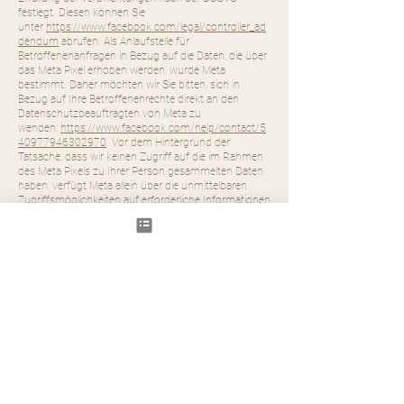
festlegt. Diesen können Sie
unter
https://www.facebook.com/legal/controller_ad
dendum
abrufen. Als Anlaufstelle für
Betroffenenanfragen in Bezug auf die Daten, die über
das Meta Pixel erhoben werden, wurde Meta
bestimmt. Daher möchten wir Sie bitten, sich in
Bezug auf Ihre Betroffenenrechte direkt an den
Datenschutzbeauftragten von Meta zu
wenden:
https://www.facebook.com/help/contact/5
40977946302970
. Vor dem Hintergrund der
Tatsache, dass wir keinen Zugriff auf die im Rahmen
des Meta Pixels zu Ihrer Person gesammelten Daten
haben, verfügt Meta allein über die unmittelbaren
Zugriffsmöglichkeiten auf erforderliche Informationen
und kann zudem unmittelbar etwaige erforderliche
Maßnahmen ergreifen und Auskunft geben. Sollte
dennoch unsere Unterstützung benötigt werden,
stehen wir Ihnen gerne zur Verfügung.
Bei der Verwendung des Meta Pixels können wir nicht
ausschließen, dass die Daten durch Meta auch in den
USA verarbeitet werden. Eine Übermittlung Ihrer
Daten in die USA erfolgt auf Grundlage des
Angemessenheitsbeschlusses der EU-Kommission
(
https://commission.europa.eu/document/fa09cbad
-dd7d-4684-ae60-be03fcb0fddf_en
).
Die weitere Verarbeitung und Auswertung der