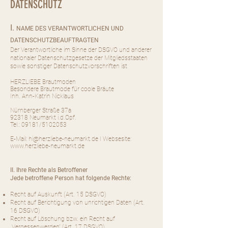
DATENSCHUTZ
I.
NAME DES VERANTWORTLICHEN UND
DATENSCHUTZBEAUFTRAGTEN
Der Verantwortliche im Sinne der DSGVO und anderer
nationaler Datenschutzgesetze der Mitgliedsstaaten
sowie sonstiger Datenschutzvorschriften ist
HERZLIEBE Brautmoden
Besondere Brautmode für coole Bräute
Inh. Ann-Katrin Nicklaus
Nürnberger Straße 37a
92318 Neumarkt i.d.Opf.
Tel.: 09181/5102053
E-Mail:
hi@herzliebe-neumarkt.de
I Websesite:
www.herzliebe-neumarkt.de
II. Ihre Rechte als Betroffener
Jede betroffene Person hat folgende Rechte:
Recht auf Auskunft (Art. 15 DSGVO)
Recht auf Berichtigung von unrichtigen Daten (Art.
16 DSGVO)
Recht auf Löschung bzw. ein Recht auf
„Vergessenwerden“ (Art. 17 DSGVO)