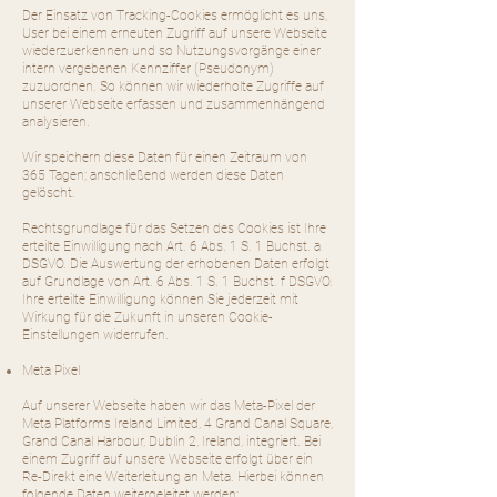
Der Einsatz von Tracking-Cookies ermöglicht es uns,
User bei einem erneuten Zugriff auf unsere Webseite
wiederzuerkennen und so Nutzungsvorgänge einer
intern vergebenen Kennziffer (Pseudonym)
zuzuordnen. So können wir wiederholte Zugriffe auf
unserer Webseite erfassen und zusammenhängend
analysieren.
Wir speichern diese Daten für einen Zeitraum von
365 Tagen; anschließend werden diese Daten
gelöscht.
Rechtsgrundlage für das Setzen des Cookies ist Ihre
erteilte Einwilligung nach Art. 6 Abs. 1 S. 1 Buchst. a
DSGVO. Die Auswertung der erhobenen Daten erfolgt
auf Grundlage von Art. 6 Abs. 1 S. 1 Buchst. f DSGVO.
Ihre erteilte Einwilligung können Sie jederzeit mit
Wirkung für die Zukunft in unseren Cookie-
Einstellungen widerrufen.
Meta Pixel
Auf unserer Webseite haben wir das Meta-Pixel der
Meta Platforms Ireland Limited, 4 Grand Canal Square,
Grand Canal Harbour, Dublin 2, Ireland, integriert. Bei
einem Zugriff auf unsere Webseite erfolgt über ein
Re-Direkt eine Weiterleitung an Meta. Hierbei können
folgende Daten weitergeleitet werden: