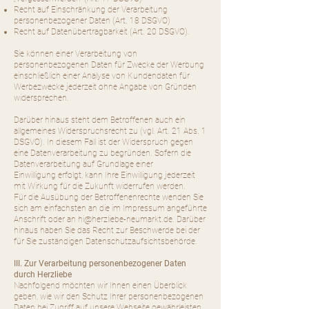
Recht auf Einschränkung der Verarbeitung
personenbezogener Daten (Art. 18 DSGVO)
Recht auf Datenübertragbarkeit (Art. 20 DSGVO).
Sie können einer Verarbeitung von
personenbezogenen Daten für Zwecke der Werbung
einschließlich einer Analyse von Kundendaten für
Werbezwecke jederzeit ohne Angabe von Gründen
widersprechen.
Darüber hinaus steht dem Betroffenen auch ein
allgemeines Widerspruchsrecht zu (vgl. Art. 21 Abs. 1
DSGVO). In diesem Fall ist der Widerspruch gegen
eine Datenverarbeitung zu begründen. Sofern die
Datenverarbeitung auf Grundlage einer
Einwilligung erfolgt, kann Ihre Einwilligung jederzeit
mit Wirkung für die Zukunft widerrufen werden.
Für die Ausübung der Betroffenenrechte wenden Sie
sich am einfachsten an die im Impressum angeführte
Anschrift oder an
hi@herzliebe-neumarkt.de
. Darüber
hinaus haben Sie das Recht zur Beschwerde bei der
für Sie zuständigen Datenschutzaufsichtsbehörde.
III. Zur Verarbeitung personenbezogener Daten
durch Herzliebe
Nachfolgend möchten wir Ihnen einen Überblick
geben, wie wir den Schutz Ihrer personenbezogenen
Daten bei Zugriff auf unsere Webseite gewährleisten