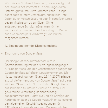
Wir müssen Sie darauf hinweisen, dass es aufgrund
der Struktur des Internets zu einem ungewollten
Datenzugriff durch Dritte kommen kann. Es liegt
daher auch in Ihrem Verantwortungsbereich, Ihre
Daten durch Verschlüsselung oder in sonstiger Weise
gegen Missbrauch zu schützen. Ohne
entsprechende Schutzmaßnahmen können
insbesondere unverschlüsselt übertragene Daten,
auch wenn dies per E-Mail erfolgt, von Dritten
mitgelesen werden.
IV. Einbindung fremder Diensteangebote
Einbindung von Google-Maps
Der Google Maps™-Kartenservice wird in
Übereinstimmung mit den Nutzungsbedingungen
für Google Maps und den Geschäftsbedingungen für
Google Services auf dieser Website verwendet. Die
Nutzungsbedingungen (Stand
25.11.2007)
erlauben
explizit die Verwendung von Google Maps™ auf dieser
Website: "Gewerbliche Nutzer dürfen Google Maps
ausschließlich zu internen Zwecken nutzen. Eine
gewerbliche Verbreitung ist nicht zulässig,
ausgenommen der Zugriff auf und die Anzeige von
Kartendaten über die Google Maps API entsprechend
den allgemeinen Geschäftsbedingungen für
API."
Weitere Informationen zum Datenschutz bei