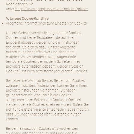
Google finden Sie
unter
https://www.google.de/intl/de/policies/privacy
.
V. Unsere Cookie-Richtlinie
Allgemeine Informationen zum Einsatz von Cookies
Unsere Website verwendet sogenannte Cookies.
Cookies sind kleine Textdateien, die auf Ihrem
Endgerät abgelegt werden und die Ihr Browser
speichert. Sie dienen dazu, unsere Angebote
nutzerfreundlicher, effektiver und sicherer zu
machen. Wir verwenden sowohl sogenannte
temporäre Cookies, die mit dem Schließen Ihres
Browsers automatisch gelöscht werden (“Session
Cookies“), als auch persistente (dauerhafte) Cookies.
Sie haben die Wahl, ob Sie das Setzen von Cookies
zulassen möchten. Änderungen können Sie in Ihren
Browsereinstellungen vornehmen. Sie haben
grundsätzlich die Wahl, ob Sie alle Cookies
akzeptieren, beim Setzen von Cookies informiert
werden oder alle Cookies ablehnen wollen. Sofern Sie
sich für die letzte Variante entscheiden, ist es möglich,
dass Sie unser Angebot nicht vollständig nutzen
können.
Bei dem Einsatz von Cookies ist zwischen den
zwingend erforderlichen Cookies und den für