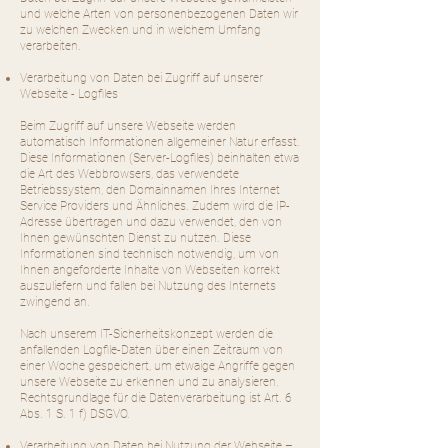
und welche Arten von personenbezogenen Daten wir
zu welchen Zwecken und in welchem Umfang
verarbeiten.
Verarbeitung von Daten bei Zugriff auf unserer
Webseite - Logfiles
Beim Zugriff auf unsere Webseite werden
automatisch Informationen allgemeiner Natur erfasst.
Diese Informationen (Server-Logfiles) beinhalten etwa
die Art des Webbrowsers, das verwendete
Betriebssystem, den Domainnamen Ihres Internet
Service Providers und Ähnliches. Zudem wird die IP-
Adresse übertragen und dazu verwendet, den von
Ihnen gewünschten Dienst zu nutzen. Diese
Informationen sind technisch notwendig, um von
Ihnen angeforderte Inhalte von Webseiten korrekt
auszuliefern und fallen bei Nutzung des Internets
zwingend an.
Nach unserem IT-Sicherheitskonzept werden die
anfallenden Logfile-Daten über einen Zeitraum von
einer Woche gespeichert, um etwaige Angriffe gegen
unsere Webseite zu erkennen und zu analysieren.
Rechtsgrundlage für die Datenverarbeitung ist Art. 6
Abs. 1 S. 1 f) DSGVO.
Verarbeitung von Daten bei Nutzung der Webseite –